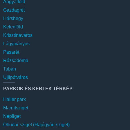
Angyalföld
Gazdagrét
Hárshegy
Kelenföld
Krisztinaváros
Lágymányos
Pasarét
Rózsadomb
Tabán
Újlipótváros
PARKOK ÉS KERTEK TÉRKÉP
Haller park
Margitsziget
Népliget
Óbudai-sziget (Hajógyári-sziget)