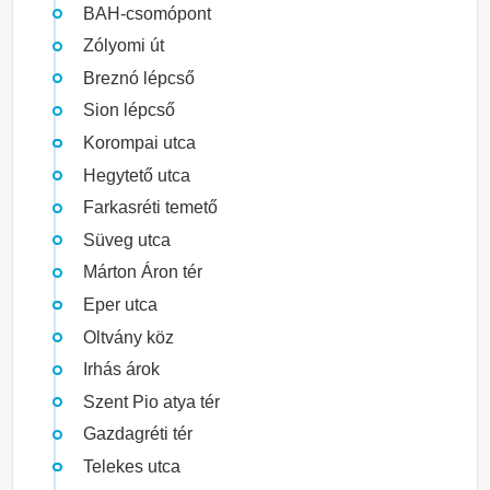
BAH-csomópont
Zólyomi út
Breznó lépcső
Sion lépcső
Korompai utca
Hegytető utca
Farkasréti temető
Süveg utca
Márton Áron tér
Eper utca
Oltvány köz
Irhás árok
Szent Pio atya tér
Gazdagréti tér
Telekes utca