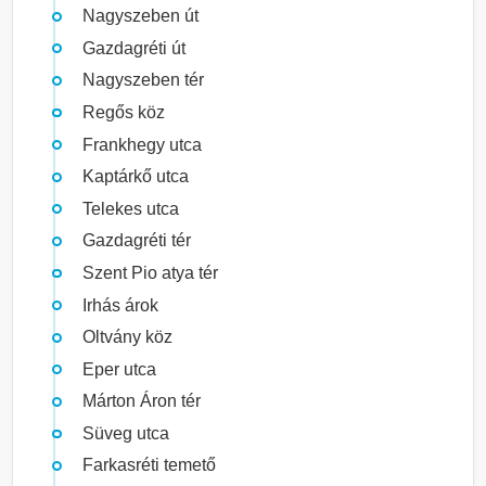
Nagyszeben út
Gazdagréti út
Nagyszeben tér
Regős köz
Frankhegy utca
Kaptárkő utca
Telekes utca
Gazdagréti tér
Szent Pio atya tér
Irhás árok
Oltvány köz
Eper utca
Márton Áron tér
Süveg utca
Farkasréti temető