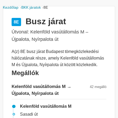
Kezdőlap
BKK járatok
8E
Busz járat
8E
Útvonal: Kelenföld vasútállomás M –
Újpalota, Nyírpalota út
A(z) 8E busz járat Budapest tömegközlekedési
hálózatának része, amely Kelenföld vasútállomás
M és Újpalota, Nyírpalota út között közlekedik.
Megállók
Kelenföld vasútállomás M →
42 megálló
Újpalota, Nyírpalota út
Kelenföld vasútállomás M
Sasadi út