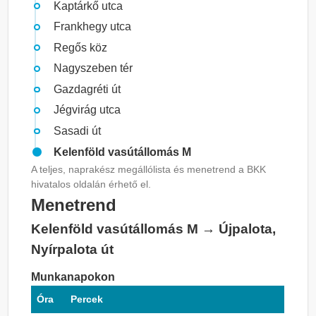
Kaptárkő utca
Frankhegy utca
Regős köz
Nagyszeben tér
Gazdagréti út
Jégvirág utca
Sasadi út
Kelenföld vasútállomás M
A teljes, naprakész megállólista és menetrend a BKK
hivatalos oldalán érhető el.
Menetrend
Kelenföld vasútállomás M → Újpalota,
Nyírpalota út
Munkanapokon
Óra
Percek