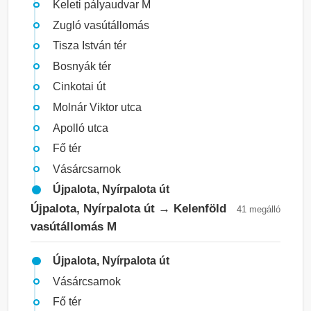
Keleti pályaudvar M
Zugló vasútállomás
Tisza István tér
Bosnyák tér
Cinkotai út
Molnár Viktor utca
Apolló utca
Fő tér
Vásárcsarnok
Újpalota, Nyírpalota út
Újpalota, Nyírpalota út → Kelenföld
41 megálló
vasútállomás M
Újpalota, Nyírpalota út
Vásárcsarnok
Fő tér