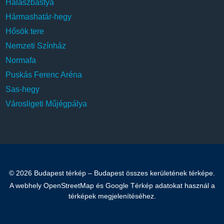
Halászbástya
Hármashatár-hegy
Hősök tere
Nemzeti Színház
Normafa
Puskás Ferenc Aréna
Sas-hegy
Városligeti Műjégpálya
© 2026 Budapest térkép – Budapest összes kerületének térképe.
A webhely OpenStreetMap és Google Térkép adatokat használ a
térképek megjelenítéséhez.