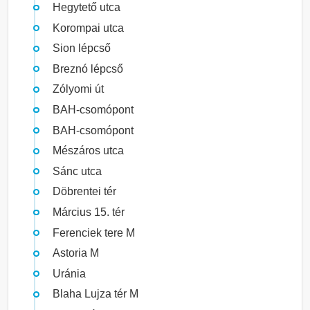
Hegytető utca
Korompai utca
Sion lépcső
Breznó lépcső
Zólyomi út
BAH-csomópont
BAH-csomópont
Mészáros utca
Sánc utca
Döbrentei tér
Március 15. tér
Ferenciek tere M
Astoria M
Uránia
Blaha Lujza tér M