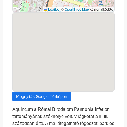
Leaflet
|
©
OpenStreetMap
közreműködők
Megnyitás Google Térképen
Aquincum a Római Birodalom Pannónia Inferior
tartományának székhelye volt, virágkorát a II–III.
században élte. A ma látogatható régészeti park és