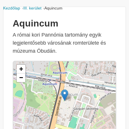
Kezdőlap
III. kerület
Aquincum
Aquincum
A római kori Pannónia tartomány egyik
legjelentősebb városának romterülete és
múzeuma Óbudán.
+
−