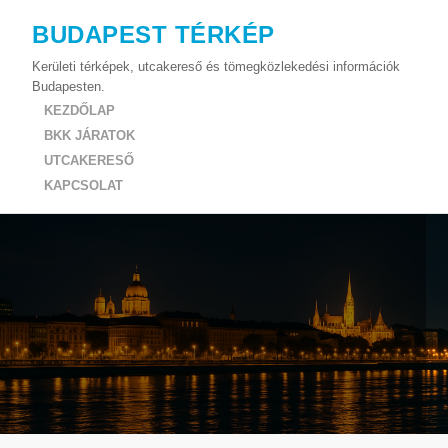
BUDAPEST TÉRKÉP
Kerületi térképek, utcakereső és tömegközlekedési információk
Budapesten.
KEZDŐLAP
BKK JÁRATOK
UTCAKERESŐ
KAPCSOLAT