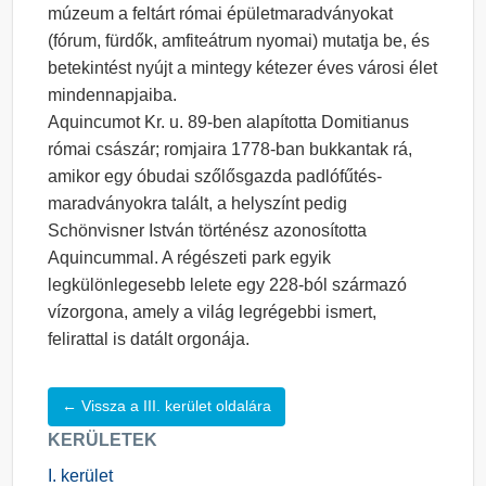
múzeum a feltárt római épületmaradványokat
(fórum, fürdők, amfiteátrum nyomai) mutatja be, és
betekintést nyújt a mintegy kétezer éves városi élet
mindennapjaiba.
Aquincumot Kr. u. 89-ben alapította Domitianus
római császár; romjaira 1778-ban bukkantak rá,
amikor egy óbudai szőlősgazda padlófűtés-
maradványokra talált, a helyszínt pedig
Schönvisner István történész azonosította
Aquincummal. A régészeti park egyik
legkülönlegesebb lelete egy 228-ból származó
vízorgona, amely a világ legrégebbi ismert,
felirattal is datált orgonája.
← Vissza a III. kerület oldalára
KERÜLETEK
I. kerület