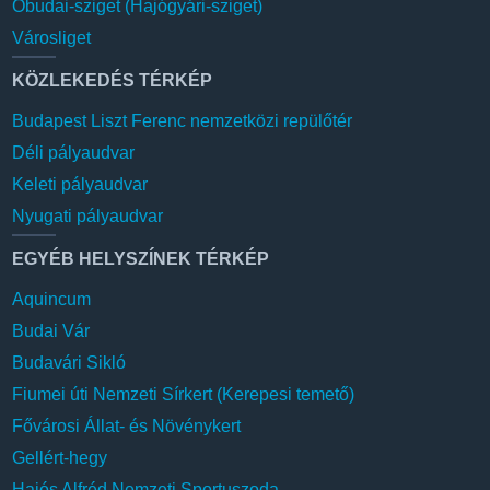
Óbudai-sziget (Hajógyári-sziget)
Városliget
KÖZLEKEDÉS TÉRKÉP
Budapest Liszt Ferenc nemzetközi repülőtér
Déli pályaudvar
Keleti pályaudvar
Nyugati pályaudvar
EGYÉB HELYSZÍNEK TÉRKÉP
Aquincum
Budai Vár
Budavári Sikló
Fiumei úti Nemzeti Sírkert (Kerepesi temető)
Fővárosi Állat- és Növénykert
Gellért-hegy
Hajós Alfréd Nemzeti Sportuszoda