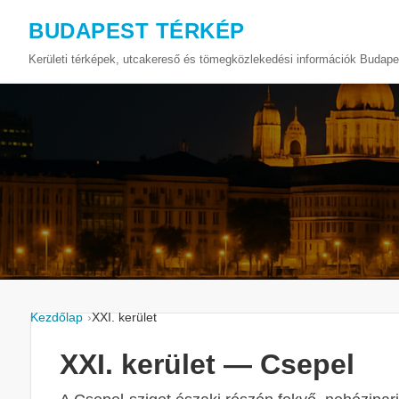
BUDAPEST TÉRKÉP
Kerületi térképek, utcakereső és tömegközlekedési információk Budape
Kezdőlap
XXI. kerület
XXI. kerület — Csepel