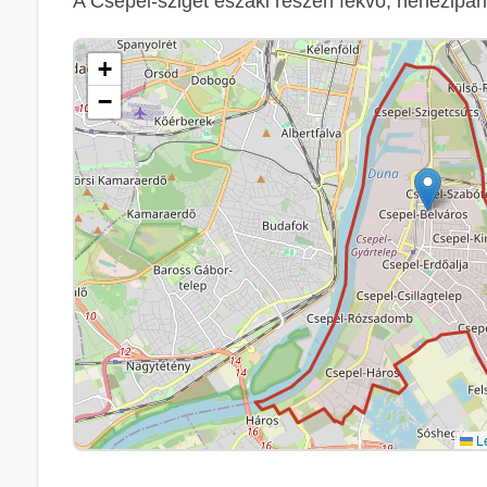
A Csepel-sziget északi részén fekvő, nehézipar
+
−
Le