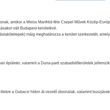
ásnak, amikor a Weiss Manfréd-féle Csepel Művek Közép-Európ
ásakor vált Budapest kerületévé.
slakótelepek) máig meghatározza a kerület szerkezetét, amelyet
i épületei, valamint a Duna-parti szabadidőterületek jellemzik 
illetve a Gubacsi hídon át vezető útvonalak, valamint buszjára