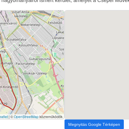
i hagyományairól ismert kerület, amelyet a Csepel Művek
aflet
|
©
OpenStreetMap
közreműködők
Megnyitás Google Térképen