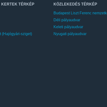
 KERTEK TÉRKÉP
KÖZLEKEDÉS TÉRKÉP
Mázoló utca
Budapest Liszt Ferenc nemzetkö
Méhes utca
Déli pályaudvar
Méter utca
Keleti pályaudvar
Mókus út
 (Hajógyári-sziget)
Nyugati pályaudvar
Móri utca
Nagy-Duna sor
Nagykalapács utca
Nap utca
Nefelejcs utca
Nehézfémforma-öntő utca
Nyest utca
Nyitrai utca
Nyuszi sétány
Nyárfás utca