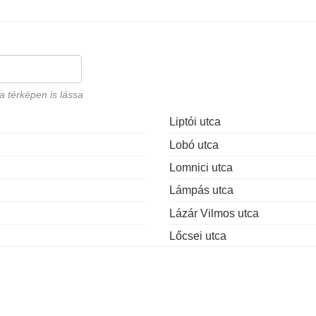
a térképen is lássa
Liptói utca
Lobó utca
Lomnici utca
Lámpás utca
Lázár Vilmos utca
Lőcsei utca
Madách utca
Magasházy utca
Mag utca