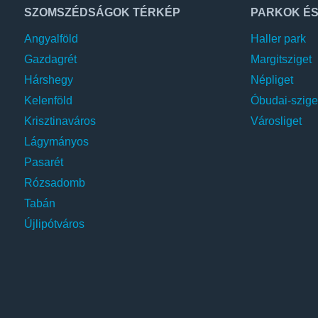
SZOMSZÉDSÁGOK TÉRKÉP
PARKOK ÉS
Béke tér
Angyalföld
Haller park
Béla utca
Gazdagrét
Margitsziget
Börzsönyi utca
Hárshegy
Népliget
Cincér utca
Kelenföld
Óbudai-sziget
Cinege utca
Krisztinaváros
Városliget
Cirmos sétány
Lágymányos
Corvin út
Pasarét
Csaba köz
Rózsadomb
Csalitos köz
Tabán
Újlipótváros
Csalitos út
Csapágy utca
Cseh Mihály utca
Csepeli Mátyás utca
Csepeli út