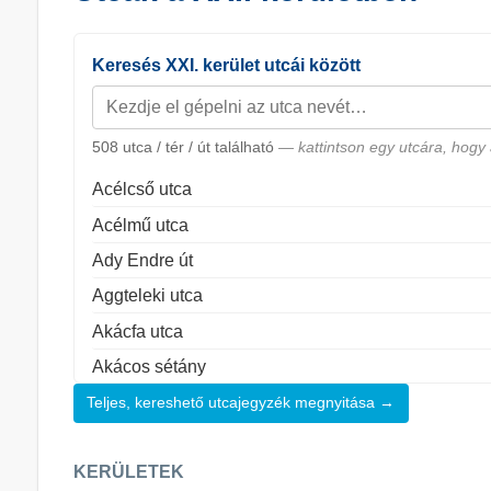
Keresés XXI. kerület utcái között
508
utca / tér / út található
— kattintson egy utcára, hogy 
Acélcső utca
Acélmű utca
Ady Endre út
Aggteleki utca
Akácfa utca
Akácos sétány
Almafa köz
Teljes, kereshető utcajegyzék megnyitása →
Almafa utca
KERÜLETEK
Almás utca