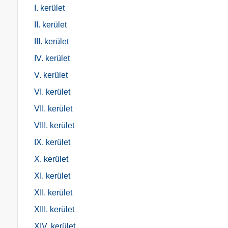
I. kerület
Alumínium-Hengermű utca
II. kerület
Aradi utca
Aradi vértanúk útja
III. kerület
Arany János utca
IV. kerület
Asztalosipar utca
V. kerület
Badacsonyi út
VI. kerület
Bagoly utca
VII. kerület
Bajcsy-Zsilinszky út
VIII. kerület
Bakonyi út
IX. kerület
Banka utca
X. kerület
Barackfa utca
XI. kerület
Barcs tér
XII. kerület
Barkács út
XIII. kerület
Baross utca
XIV. kerület