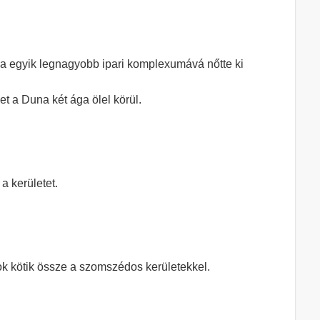
a egyik legnagyobb ipari komplexumává nőtte ki
 a Duna két ága ölel körül.
a kerületet.
tok kötik össze a szomszédos kerületekkel.