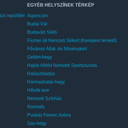
EGYÉB HELYSZÍNEK TÉRKÉP
zi repülőtér
Aquincum
Budai Vár
Budavári Sikló
Fiumei úti Nemzeti Sírkert (Kerepesi temető)
Fővárosi Állat- és Növénykert
Gellért-hegy
Hajós Alfréd Nemzeti Sportuszoda
Halászbástya
Hármashatár-hegy
Hősök tere
Nemzeti Színház
Normafa
Puskás Ferenc Aréna
Sas-hegy