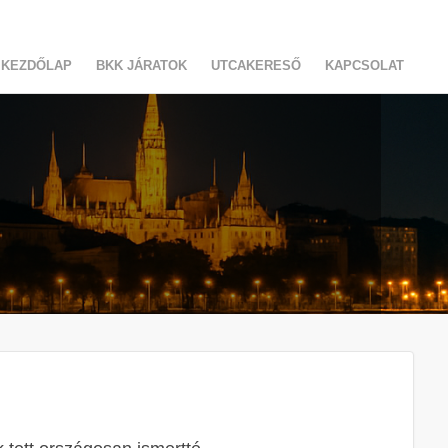
KEZDŐLAP
BKK JÁRATOK
UTCAKERESŐ
KAPCSOLAT