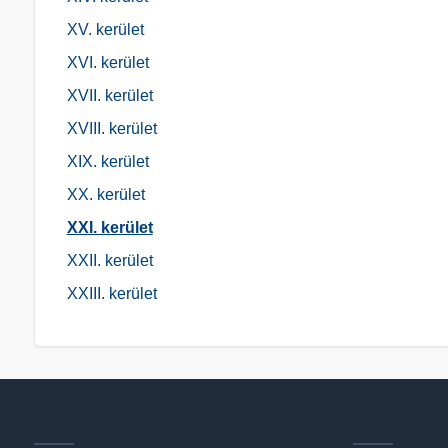
Berek utca
XV. kerület
Besenyő Bekő utca
XVI. kerület
Betű utca
XVII. kerület
Bodzás utca
XVIII. kerület
Bokros utca
XIX. kerület
Borz út
XX. kerület
Borókás utca
XXI. kerület
Brassói utca
XXII. kerület
Bronzöntő utca
XXIII. kerület
Budafoki út
Bud János utca
Bánya utca
Báthory utca
Béke dűlő