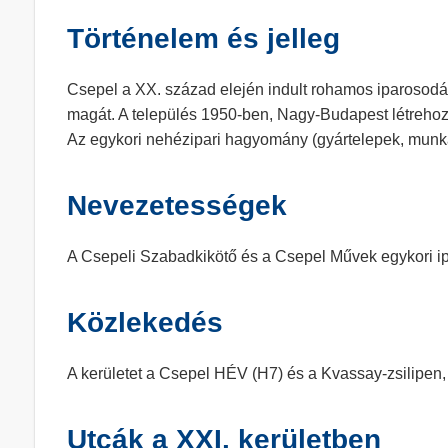
Történelem és jelleg
Csepel a XX. század elején indult rohamos iparosod
magát. A település 1950-ben, Nagy-Budapest létrehoz
Az egykori nehézipari hagyomány (gyártelepek, munká
Nevezetességek
A Csepeli Szabadkikötő és a Csepel Művek egykori ipar
Közlekedés
A kerületet a Csepel HÉV (H7) és a Kvassay-zsilipen, 
Utcák a XXI. kerületben